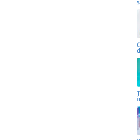
s
C
d
T
i