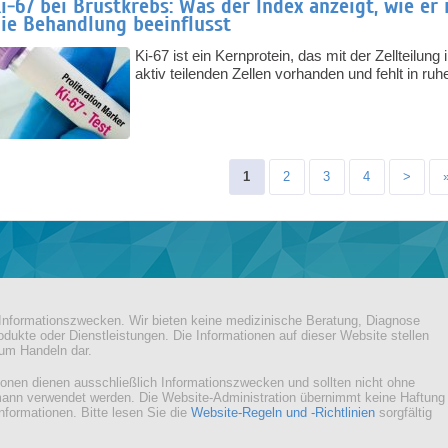
i-67 bei Brustkrebs: Was der Index anzeigt, wie er 
ie Behandlung beeinflusst
Ki-67 ist ein Kernprotein, das mit der Zellteilun
aktiv teilenden Zellen vorhanden und fehlt in ruh
Pages
1
2
3
4
>
h Informationszwecken. Wir bieten keine medizinische Beratung, Diagnose
dukte oder Dienstleistungen. Die Informationen auf dieser Website stellen
zum Handeln dar.
tionen dienen ausschließlich Informationszwecken und sollten nicht ohne
mann verwendet werden. Die Website-Administration übernimmt keine Haftung
Informationen. Bitte lesen Sie die
Website-Regeln und -Richtlinien
sorgfältig