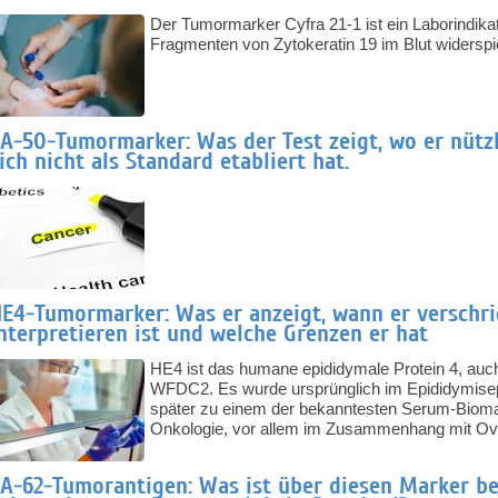
Der Tumormarker Cyfra 21-1 ist ein Laborindikat
Fragmenten von Zytokeratin 19 im Blut widerspie
A-50-Tumormarker: Was der Test zeigt, wo er nütz
ich nicht als Standard etabliert hat.
E4-Tumormarker: Was er anzeigt, wann er verschri
nterpretieren ist und welche Grenzen er hat
HE4 ist das humane epididymale Protein 4, auc
WFDC2. Es wurde ursprünglich im Epididymisepi
später zu einem der bekanntesten Serum-Bioma
Onkologie, vor allem im Zusammenhang mit Ova
A-62-Tumorantigen: Was ist über diesen Marker be