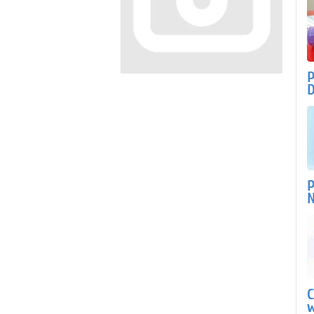
P
D
P
N
C
w