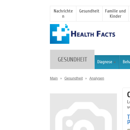
Nachrichte
Gesundheit
Familie und
n
Kinder
GESUNDHEIT
Diagnose
Beh
Main
»
Gesundheit
»
Analysen
L
v
T
P