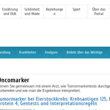
Ernährung
Schönheit
Beziehunge
Sport
Über das
und Diät
und Mode
n
Portal
andlung
Krankheiten
Analysen
Beliebt über das Wichtige
Oncomarker
ernen Sie gemeinsam mit einem Arzt, wie Tumormarkertests durchge
orbereitet und wie man die Ergebnisse interpretiert.
umormarker bei Eierstockkrebs: Krebsantigen 125,
rotein 4, Gentests und Interpretationsregeln