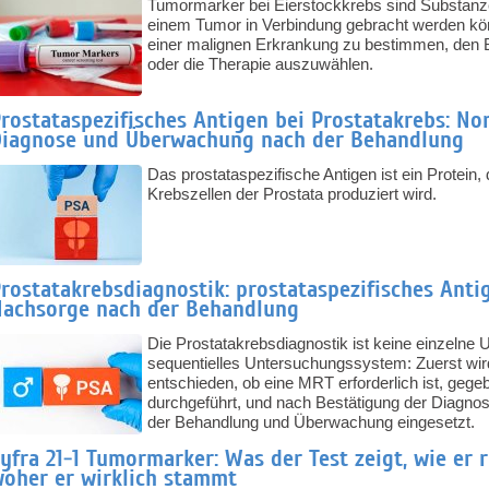
Tumormarker bei Eierstockkrebs sind Substanzen
einem Tumor in Verbindung gebracht werden kön
einer malignen Erkrankung zu bestimmen, den 
oder die Therapie auszuwählen.
rostataspezifisches Antigen bei Prostatakrebs: No
iagnose und Überwachung nach der Behandlung
Das prostataspezifische Antigen ist ein Protein
Krebszellen der Prostata produziert wird.
rostatakrebsdiagnostik: prostataspezifisches Anti
achsorge nach der Behandlung
Die Prostatakrebsdiagnostik ist keine einzelne
sequentielles Untersuchungssystem: Zuerst wird
entschieden, ob eine MRT erforderlich ist, gegeb
durchgeführt, und nach Bestätigung der Diagno
der Behandlung und Überwachung eingesetzt.
yfra 21-1 Tumormarker: Was der Test zeigt, wie er r
oher er wirklich stammt