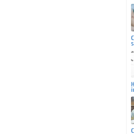
C
s
H
i
C