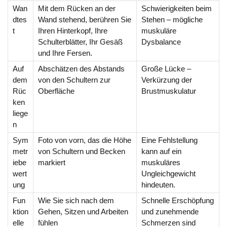
Wan
Mit dem Rücken an der
Schwierigkeiten beim
dtes
Wand stehend, berühren Sie
Stehen – mögliche
t
Ihren Hinterkopf, Ihre
muskuläre
Schulterblätter, Ihr Gesäß
Dysbalance
und Ihre Fersen.
Auf
Abschätzen des Abstands
Große Lücke –
dem
von den Schultern zur
Verkürzung der
Rüc
Oberfläche
Brustmuskulatur
ken
liege
n
Sym
Foto von vorn, das die Höhe
Eine Fehlstellung
metr
von Schultern und Becken
kann auf ein
iebe
markiert
muskuläres
wert
Ungleichgewicht
ung
hindeuten.
Fun
Wie Sie sich nach dem
Schnelle Erschöpfung
ktion
Gehen, Sitzen und Arbeiten
und zunehmende
elle
fühlen
Schmerzen sind