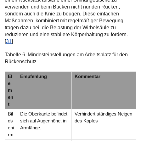
verwenden und beim Bücken nicht nur den Rücken,
sondern auch die Knie zu beugen. Diese einfachen
Maßnahmen, kombiniert mit regelmäßiger Bewegung,
tragen dazu bei, die Belastung der Wirbelsäule zu
reduzieren und eine stabilere Körperhaltung zu fördern.
[
31
]
Tabelle 6. Mindesteinstellungen am Arbeitsplatz für den
Rückenschutz
El
Empfehlung
Kommentar
e
m
en
t
Bil
Die Oberkante befindet
Verhindert ständiges Neigen
ds
sich auf Augenhöhe, in
des Kopfes
chi
Armlänge.
rm