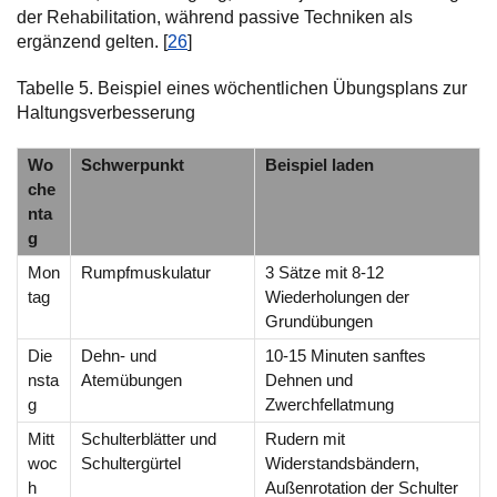
der Rehabilitation, während passive Techniken als
ergänzend gelten. [
26
]
Tabelle 5. Beispiel eines wöchentlichen Übungsplans zur
Haltungsverbesserung
Wo
Schwerpunkt
Beispiel laden
che
nta
g
Mon
Rumpfmuskulatur
3 Sätze mit 8-12
tag
Wiederholungen der
Grundübungen
Die
Dehn- und
10-15 Minuten sanftes
nsta
Atemübungen
Dehnen und
g
Zwerchfellatmung
Mitt
Schulterblätter und
Rudern mit
woc
Schultergürtel
Widerstandsbändern,
h
Außenrotation der Schulter