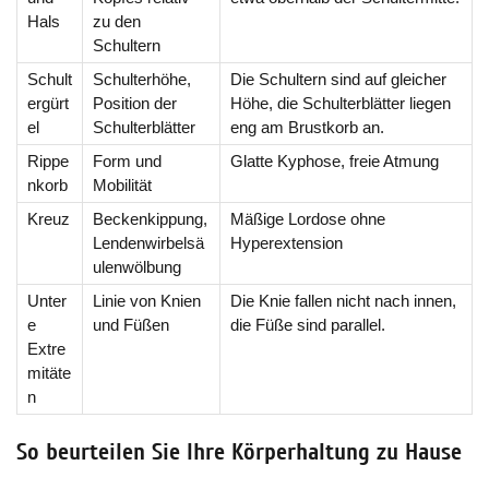
Hals
zu den
Schultern
Schult
Schulterhöhe,
Die Schultern sind auf gleicher
ergürt
Position der
Höhe, die Schulterblätter liegen
el
Schulterblätter
eng am Brustkorb an.
Rippe
Form und
Glatte Kyphose, freie Atmung
nkorb
Mobilität
Kreuz
Beckenkippung,
Mäßige Lordose ohne
Lendenwirbelsä
Hyperextension
ulenwölbung
Unter
Linie von Knien
Die Knie fallen nicht nach innen,
e
und Füßen
die Füße sind parallel.
Extre
mitäte
n
So beurteilen Sie Ihre Körperhaltung zu Hause