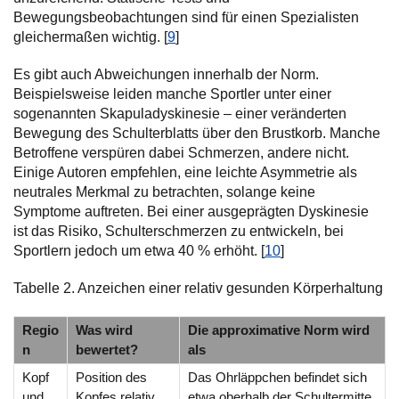
Bewegungsbeobachtungen sind für einen Spezialisten
gleichermaßen wichtig. [
9
]
Es gibt auch Abweichungen innerhalb der Norm.
Beispielsweise leiden manche Sportler unter einer
sogenannten Skapuladyskinesie – einer veränderten
Bewegung des Schulterblatts über den Brustkorb. Manche
Betroffene verspüren dabei Schmerzen, andere nicht.
Einige Autoren empfehlen, eine leichte Asymmetrie als
neutrales Merkmal zu betrachten, solange keine
Symptome auftreten. Bei einer ausgeprägten Dyskinesie
ist das Risiko, Schulterschmerzen zu entwickeln, bei
Sportlern jedoch um etwa 40 % erhöht. [
10
]
Tabelle 2. Anzeichen einer relativ gesunden Körperhaltung
Regio
Was wird
Die approximative Norm wird
n
bewertet?
als
Kopf
Position des
Das Ohrläppchen befindet sich
und
Kopfes relativ
etwa oberhalb der Schultermitte.