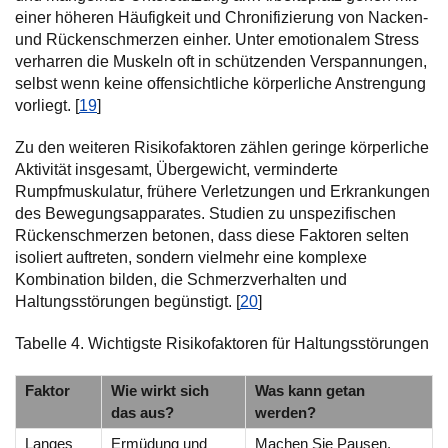
einer höheren Häufigkeit und Chronifizierung von Nacken-
und Rückenschmerzen einher. Unter emotionalem Stress
verharren die Muskeln oft in schützenden Verspannungen,
selbst wenn keine offensichtliche körperliche Anstrengung
vorliegt. [
19
]
Zu den weiteren Risikofaktoren zählen geringe körperliche
Aktivität insgesamt, Übergewicht, verminderte
Rumpfmuskulatur, frühere Verletzungen und Erkrankungen
des Bewegungsapparates. Studien zu unspezifischen
Rückenschmerzen betonen, dass diese Faktoren selten
isoliert auftreten, sondern vielmehr eine komplexe
Kombination bilden, die Schmerzverhalten und
Haltungsstörungen begünstigt. [
20
]
Tabelle 4. Wichtigste Risikofaktoren für Haltungsstörungen
Faktor
Wie wirkt sich
Was kann getan
das aus?
werden?
Langes
Ermüdung und
Machen Sie Pausen,