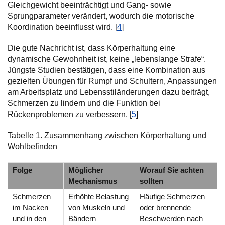
Gleichgewicht beeinträchtigt und Gang- sowie
Sprungparameter verändert, wodurch die motorische
Koordination beeinflusst wird. [
4
]
Die gute Nachricht ist, dass Körperhaltung eine
dynamische Gewohnheit ist, keine „lebenslange Strafe“.
Jüngste Studien bestätigen, dass eine Kombination aus
gezielten Übungen für Rumpf und Schultern, Anpassungen
am Arbeitsplatz und Lebensstiländerungen dazu beiträgt,
Schmerzen zu lindern und die Funktion bei
Rückenproblemen zu verbessern. [
5
]
Tabelle 1. Zusammenhang zwischen Körperhaltung und
Wohlbefinden
Folge
Möglicher
Worauf Sie achten
Mechanismus
sollten
Schmerzen
Erhöhte Belastung
Häufige Schmerzen
im Nacken
von Muskeln und
oder brennende
und in den
Bändern
Beschwerden nach