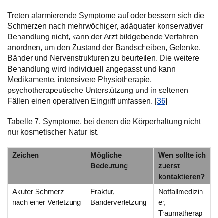
Treten alarmierende Symptome auf oder bessern sich die
Schmerzen nach mehrwöchiger, adäquater konservativer
Behandlung nicht, kann der Arzt bildgebende Verfahren
anordnen, um den Zustand der Bandscheiben, Gelenke,
Bänder und Nervenstrukturen zu beurteilen. Die weitere
Behandlung wird individuell angepasst und kann
Medikamente, intensivere Physiotherapie,
psychotherapeutische Unterstützung und in seltenen
Fällen einen operativen Eingriff umfassen. [
36
]
Tabelle 7. Symptome, bei denen die Körperhaltung nicht
nur kosmetischer Natur ist.
Zeichen
Mögliche
Wen sollte ich
Bedeutung
zuerst
kontaktieren?
Akuter Schmerz
Fraktur,
Notfallmedizin
nach einer Verletzung
Bänderverletzung
er,
Traumatherap