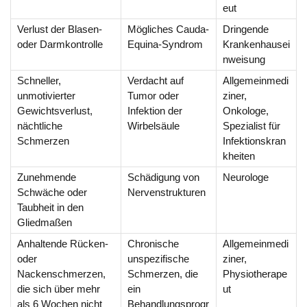
eut
Verlust der Blasen-
Mögliches Cauda-
Dringende
oder Darmkontrolle
Equina-Syndrom
Krankenhausei
nweisung
Schneller,
Verdacht auf
Allgemeinmedi
unmotivierter
Tumor oder
ziner,
Gewichtsverlust,
Infektion der
Onkologe,
nächtliche
Wirbelsäule
Spezialist für
Schmerzen
Infektionskran
kheiten
Zunehmende
Schädigung von
Neurologe
Schwäche oder
Nervenstrukturen
Taubheit in den
Gliedmaßen
Anhaltende Rücken-
Chronische
Allgemeinmedi
oder
unspezifische
ziner,
Nackenschmerzen,
Schmerzen, die
Physiotherape
die sich über mehr
ein
ut
als 6 Wochen nicht
Behandlungsprogr