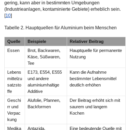
gering, kann aber in bestimmten Umgebungen
(Industrieanlagen, kontaminierte Gebiete) erheblich sein.
[
10
]
Tabelle 2. Hauptquellen für Aluminium beim Menschen
Quelle
Beispiele
Relativer Beitrag
Essen
Brot, Backwaren,
Hauptquelle für permanente
Käse, Süßwaren,
Nutzung
Tee
Lebens
E173, E554, E555
Kann die Aufnahme
mittelzu
und andere
bestimmter Lebensmittel
satzsto
aluminiumhaltige
deutlich erhöhen
ffe
Additive
Geschi
Alufolie, Pfannen,
Der Beitrag erhöht sich mit
rr und
Backformen
saurem und langem
Verpac
Kochen
kung
Medika
Antazida,
Eine bedeutende Quelle mit