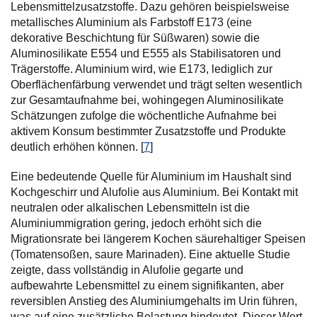
Lebensmittelzusatzstoffe. Dazu gehören beispielsweise
metallisches Aluminium als Farbstoff E173 (eine
dekorative Beschichtung für Süßwaren) sowie die
Aluminosilikate E554 und E555 als Stabilisatoren und
Trägerstoffe. Aluminium wird, wie E173, lediglich zur
Oberflächenfärbung verwendet und trägt selten wesentlich
zur Gesamtaufnahme bei, wohingegen Aluminosilikate
Schätzungen zufolge die wöchentliche Aufnahme bei
aktivem Konsum bestimmter Zusatzstoffe und Produkte
deutlich erhöhen können. [
7
]
Eine bedeutende Quelle für Aluminium im Haushalt sind
Kochgeschirr und Alufolie aus Aluminium. Bei Kontakt mit
neutralen oder alkalischen Lebensmitteln ist die
Aluminiummigration gering, jedoch erhöht sich die
Migrationsrate bei längerem Kochen säurehaltiger Speisen
(Tomatensoßen, saure Marinaden). Eine aktuelle Studie
zeigte, dass vollständig in Alufolie gegarte und
aufbewahrte Lebensmittel zu einem signifikanten, aber
reversiblen Anstieg des Aluminiumgehalts im Urin führen,
was auf eine zusätzliche Belastung hindeutet. Dieser Wert