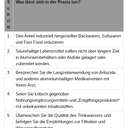
S
Was lässt sich in der Praxis tun?
c
h
ri
tt
1
Den Anteil industriell hergestellter Backwaren, Süßwaren
und Fast Food reduzieren
2
Säurehaltige Lebensmittel sollten nicht über längere Zeit
in Aluminiumbehältern oder Alufolie gelagert oder
zubereitet werden.
3
Besprechen Sie die Langzeitanwendung von Antazida
und anderen aluminiumhaltigen Medikamenten mit
Ihrem Arzt.
4
Seien Sie kritisch gegenüber
Nahrungsergänzungsmitteln und „Entgiftungsprodukten“
mit unbekannten Inhaltsstoffen.
5
Überwachen Sie die Qualität des Trinkwassers und
befolgen Sie die Empfehlungen zur Filtration und
Wasseraufbereitung.