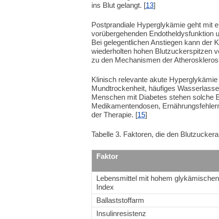
ins Blut gelangt. [
13
]
Postprandiale Hyperglykämie geht mit ei
vorübergehenden Endotheldysfunktion un
Bei gelegentlichen Anstiegen kann der K
wiederholten hohen Blutzuckerspitzen vo
zu den Mechanismen der Atherosklerose-
Klinisch relevante akute Hyperglykämi
Mundtrockenheit, häufiges Wasserlasse
Menschen mit Diabetes stehen solche 
Medikamentendosen, Ernährungsfehlern,
der Therapie. [
15
]
Tabelle 3. Faktoren, die den Blutzucker
Faktor
Lebensmittel mit hohem glykämischen
Index
Ballaststoffarm
Insulinresistenz