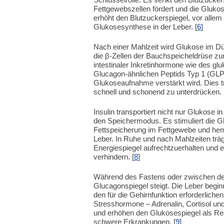
Fettgewebszellen fördert und die Gluko
erhöht den Blutzuckerspiegel, vor alle
Glukosesynthese in der Leber. [
6
]
Nach einer Mahlzeit wird Glukose im Dün
die β-Zellen der Bauchspeicheldrüse zur 
intestinaler Inkretinhormone wie des gl
Glucagon-ähnlichen Peptids Typ 1 (GLP-1
Glukoseaufnahme verstärkt wird. Dies t
schnell und schonend zu unterdrücken. 
Insulin transportiert nicht nur Glukose i
den Speichermodus. Es stimuliert die G
Fettspeicherung im Fettgewebe und hem
Leber. In Ruhe und nach Mahlzeiten träg
Energiespiegel aufrechtzuerhalten und 
verhindern. [
8
]
Während des Fastens oder zwischen den 
Glucagonspiegel steigt. Die Leber begin
den für die Gehirnfunktion erforderliche
Stresshormone – Adrenalin, Cortisol un
und erhöhen den Glukosespiegel als Rea
schwere Erkrankungen. [
9
]