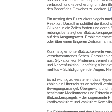
verbrauch und -speicherung, um den Blu
den Bedarf des Gewebes zu decken. [
1
Ein Anstieg des Blutzuckerspiegels nach
Reaktion. Daraufhin schüttet die Bauch
Glukose in die Zellen fördert und deren
reibungslos, steigt der Blutzuckerspiege
auf den Ausgangswert. Probleme entsteh
oder über einen längeren Zeitraum anhal
Kurzfristig erhöhte Blutzuckerwerte ve
verschwommenes Sehen. Chronisch erh
aus: Glykation von Proteinen, vermehrte
und Nervenfunktion. Langfristig führt d
mellitus – Schädigungen der Augen, Nie
Es ist wichtig zu verstehen, dass Hyperg
zählen ein Überschuss an schnell verda
Bewegungsmangel, Übergewicht und Insu
bestimmte Medikamente und Erkrankung
Blutzuckerspiegels – der sogenannte Prä
kardiovaskuläre und vaskuläre Komplika
Die Früherkennung und das Verständnis