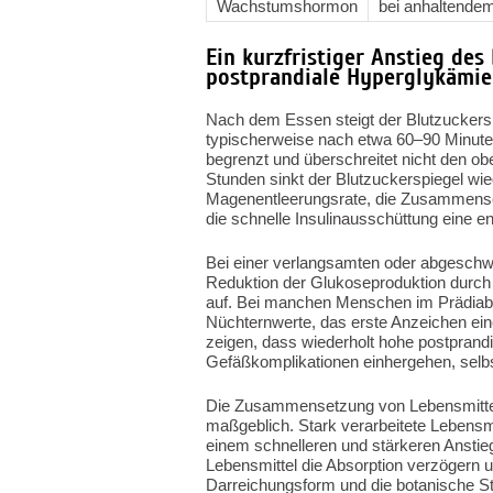
Wachstumshormon
bei anhaltende
Ein kurzfristiger Anstieg des
postprandiale Hyperglykämie
Nach dem Essen steigt der Blutzuckers
typischerweise nach etwa 60–90 Minute
begrenzt und überschreitet nicht den 
Stunden sinkt der Blutzuckerspiegel wie
Magenentleerungsrate, die Zusammens
die schnelle Insulinausschüttung eine en
Bei einer verlangsamten oder abgeschw
Reduktion der Glukoseproduktion durch d
auf. Bei manchen Menschen im Prädiabet
Nüchternwerte, das erste Anzeichen ein
zeigen, dass wiederholt hohe postprandi
Gefäßkomplikationen einhergehen, selbst
Die Zusammensetzung von Lebensmitteln
maßgeblich. Stark verarbeitete Lebensm
einem schnelleren und stärkeren Anstieg,
Lebensmittel die Absorption verzögern 
Darreichungsform und die botanische St