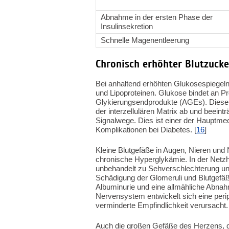
Abnahme in der ersten Phase der
Insulinsekretion
Schnelle Magenentleerung
Chronisch erhöhter Blutzucke
Bei anhaltend erhöhten Glukosespiegel
und Lipoproteinen. Glukose bindet an Pro
Glykierungsendprodukte (AGEs). Diese
der interzellulären Matrix ab und beeintr
Signalwege. Dies ist einer der Hauptm
Komplikationen bei Diabetes. [
16
]
Kleine Blutgefäße in Augen, Nieren und
chronische Hyperglykämie. In der Netzha
unbehandelt zu Sehverschlechterung und 
Schädigung der Glomeruli und Blutgefäß
Albuminurie und eine allmähliche Abnahm
Nervensystem entwickelt sich eine peri
verminderte Empfindlichkeit verursacht. 
Auch die großen Gefäße des Herzens, de