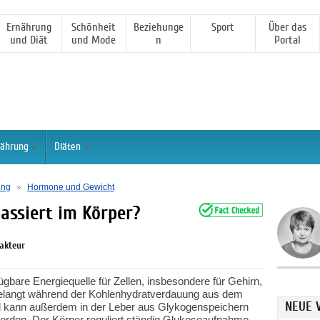
Ernährung
Schönheit
Beziehunge
Sport
Über das
und Diät
und Mode
n
Portal
nährung
Diäten
ung
»
Hormone und Gewicht
assiert im Körper?
dakteur
ügbare Energiequelle für Zellen, insbesondere für Gehirn,
gelangt während der Kohlenhydratverdauung aus dem
NEUE 
nd kann außerdem in der Leber aus Glykogenspeichern
erden. Der Körper reguliert ständig Glukoseaufnahme, -