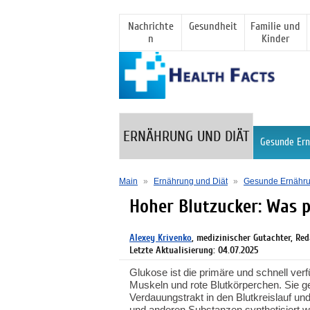
Nachrichte
Gesundheit
Familie und
n
Kinder
ERNÄHRUNG UND DIÄT
Gesunde Er
Main
»
Ernährung und Diät
»
Gesunde Ernähr
Hoher Blutzucker: Was p
Alexey Krivenko
, medizinischer Gutachter, Re
Letzte Aktualisierung: 04.07.2025
Glukose ist die primäre und schnell verf
Muskeln und rote Blutkörperchen. Sie 
Verdauungstrakt in den Blutkreislauf u
und anderen Substanzen synthetisiert w