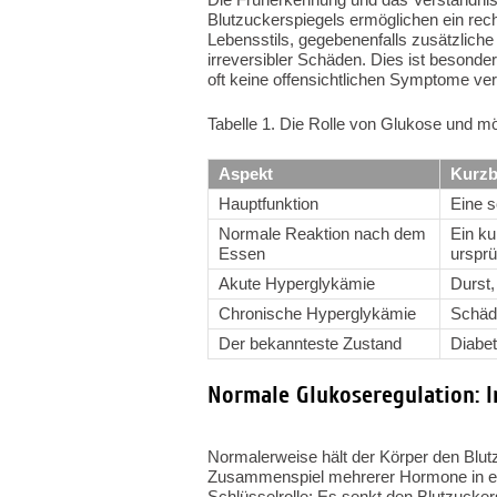
Blutzuckerspiegels ermöglichen ein rec
Lebensstils, gegebenenfalls zusätzlic
irreversibler Schäden. Dies ist besonde
oft keine offensichtlichen Symptome ver
Tabelle 1. Die Rolle von Glukose und 
Aspekt
Kurzb
Hauptfunktion
Eine s
Normale Reaktion nach dem
Ein ku
Essen
ursprü
Akute Hyperglykämie
Durst,
Chronische Hyperglykämie
Schäd
Der bekannteste Zustand
Diabet
Normale Glukoseregulation: 
Normalerweise hält der Körper den Blut
Zusammenspiel mehrerer Hormone in eine
Schlüsselrolle: Es senkt den Blutzucke