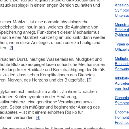
tzuckerspiegel in einem engen Bereich zu halten und
Anzeiche
]
Symptom
Untersu
 einer Mahlzeit ist eine normale physiologische
Menstrua
speicheldrüse Insulin aus, welches die Aufnahme von
Stärke d
 Speicherung anregt. Funktioniert dieser Mechanismus
Zyklusu
l nach einer Mahlzeit kurzzeitig an und sinkt dann wieder
en, wenn diese Anstiege zu hoch oder zu häufig sind
Typen d
ten. [
2
]
Offiziel
Multipl
rursachen Durst, häufiges Wasserlassen, Müdigkeit und
Behandl
öhte Blutzuckerspiegel lösen schädliche Mechanismen
Schwang
 Bildung freier Radikale und Beeinträchtigung der Gefäß-
ies zu den klassischen Komplikationen des Diabetes
Inkubati
ren, Nerven, des Herzens und der Blutgefäße. [
3
]
Auftret
von Tes
lykämie nicht einfach so auftritt. Zu ihren Ursachen
ulichen Kohlenhydraten in der Ernährung,
Gonorrh
linresistenz, eine genetische Veranlagung sowie
Symptom
en. Selbst ein mäßiger und beginnender Anstieg des
diabetes – ist mit einem erhöhten Risiko für
Endomet
tionen verbunden. [
4
]
Hormont
Fruchtba
 der genauen Vorgänge im Körper bei einem Anstieg des