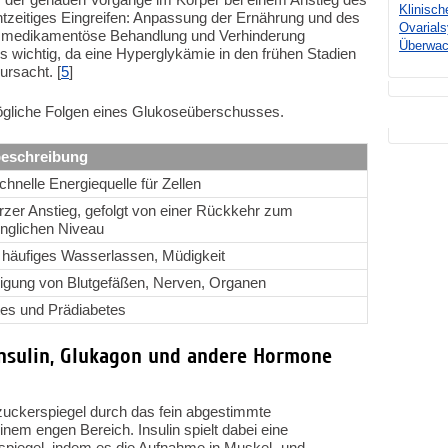
Klinisch
htzeitiges Eingreifen: Anpassung der Ernährung und des
Ovarial
he medikamentöse Behandlung und Verhinderung
Überwa
rs wichtig, da eine Hyperglykämie in den frühen Stadien
ursacht. [
5
]
mögliche Folgen eines Glukoseüberschusses.
eschreibung
chnelle Energiequelle für Zellen
rzer Anstieg, gefolgt von einer Rückkehr zum
nglichen Niveau
 häufiges Wasserlassen, Müdigkeit
igung von Blutgefäßen, Nerven, Organen
es und Prädiabetes
Insulin, Glukagon und andere Hormone
zuckerspiegel durch das fein abgestimmte
m engen Bereich. Insulin spielt dabei eine
rspiegel, indem es die Aufnahme in Muskel- und