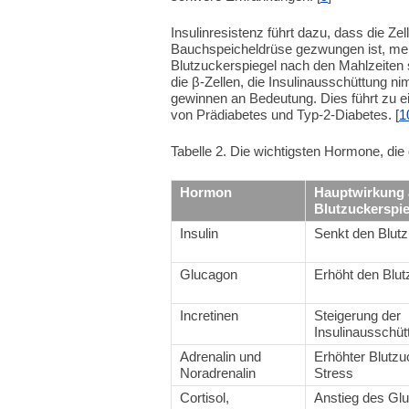
Insulinresistenz führt dazu, dass die Zel
Bauchspeicheldrüse gezwungen ist, mehr
Blutzuckerspiegel nach den Mahlzeiten s
die β-Zellen, die Insulinausschüttung n
gewinnen an Bedeutung. Dies führt zu 
von Prädiabetes und Typ-2-Diabetes. [
1
Tabelle 2. Die wichtigsten Hormone, die
Hormon
Hauptwirkung 
Blutzuckerspie
Insulin
Senkt den Blutz
Glucagon
Erhöht den Blut
Incretinen
Steigerung der
Insulinausschüt
Adrenalin und
Erhöhter Blutzu
Noradrenalin
Stress
Cortisol,
Anstieg des Gl