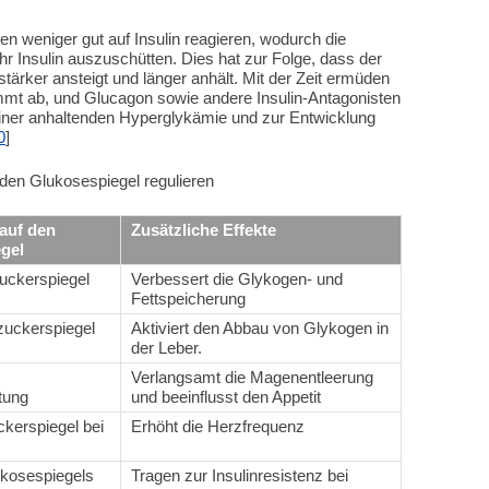
len weniger gut auf Insulin reagieren, wodurch die
 Insulin auszuschütten. Dies hat zur Folge, dass der
tärker ansteigt und länger anhält. Mit der Zeit ermüden
immt ab, und Glucagon sowie andere Insulin-Antagonisten
einer anhaltenden Hyperglykämie und zur Entwicklung
0
]
 den Glukosespiegel regulieren
auf den
Zusätzliche Effekte
gel
uckerspiegel
Verbessert die Glykogen- und
Fettspeicherung
zuckerspiegel
Aktiviert den Abbau von Glykogen in
der Leber.
Verlangsamt die Magenentleerung
tung
und beeinflusst den Appetit
ckerspiegel bei
Erhöht die Herzfrequenz
ukosespiegels
Tragen zur Insulinresistenz bei