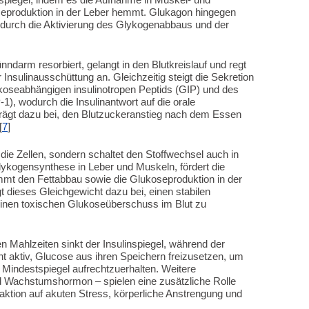
seproduktion in der Leber hemmt. Glukagon hingegen
m durch die Aktivierung des Glykogenabbaus und der
ndarm resorbiert, gelangt in den Blutkreislauf und regt
Insulinausschüttung an. Gleichzeitig steigt die Sekretion
ukoseabhängigen insulinotropen Peptids (GIP) und des
), wodurch die Insulinantwort auf die orale
rägt dazu bei, den Blutzuckeranstieg nach dem Essen
[
7
]
n die Zellen, sondern schaltet den Stoffwechsel auch in
lykogensynthese in Leber und Muskeln, fördert die
mt den Fettabbau sowie die Glukoseproduktion in der
t dieses Gleichgewicht dazu bei, einen stabilen
einen toxischen Glukoseüberschuss im Blut zu
Mahlzeiten sinkt der Insulinspiegel, während der
nt aktiv, Glucose aus ihren Speichern freizusetzen, um
n Mindestspiegel aufrechtzuerhalten. Weitere
d Wachstumshormon – spielen eine zusätzliche Rolle
ktion auf akuten Stress, körperliche Anstrengung und