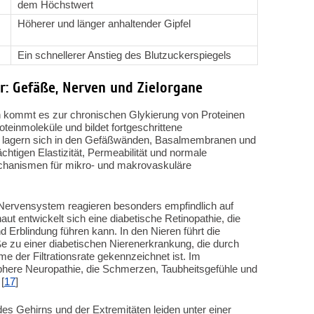
dem Höchstwert
Höherer und länger anhaltender Gipfel
Ein schnellerer Anstieg des Blutzuckerspiegels
r: Gefäße, Nerven und Zielorgane
n kommt es zur chronischen Glykierung von Proteinen
teinmoleküle und bildet fortgeschrittene
 lagern sich in den Gefäßwänden, Basalmembranen und
ächtigen Elastizität, Permeabilität und normale
echanismen für mikro- und makrovaskuläre
 Nervensystem reagieren besonders empfindlich auf
ut entwickelt sich eine diabetische Retinopathie, die
Erblindung führen kann. In den Nieren führt die
e zu einer diabetischen Nierenerkrankung, die durch
e der Filtrationsrate gekennzeichnet ist. Im
phere Neuropathie, die Schmerzen, Taubheitsgefühle und
[
17
]
s Gehirns und der Extremitäten leiden unter einer