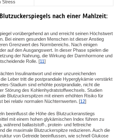
m Stress
 Blutzuckerspiegels nach einer Mahlzeit:
piegel vorübergehend an und erreicht seinen Höchstwert
n. Bei einem gesunden Menschen ist dieser Anstieg
oberen Grenzwert des Normbereichs. Nach einigen
der auf den Ausgangswert. In dieser Phase spielen die
etzung der Nahrung, die Wirkung der Darmhormone und
tscheidende Rolle. [
11
]
ächten Insulinantwort und einer unzureichenden
ie Leber tritt die postprandiale Hyperglykämie verstärkt
es-Stadium sind erhöhte postprandiale, nicht die
er Störung des Kohlenhydratstoffwechsels. Studien
ale Blutzuckerspitzen mit einem erhöhten Risiko für
 bei relativ normalen Nüchternwerten. [
12
]
 beeinflusst die Höhe des Blutzuckeranstiegs
ittel mit einem hohen glykämischen Index führen zu
 während ballaststoff-, protein- und fettreiche
und die maximale Blutzuckerspitze reduzieren. Auch die
ruktur von Getreide beeinflussen, wie schnell Glukose