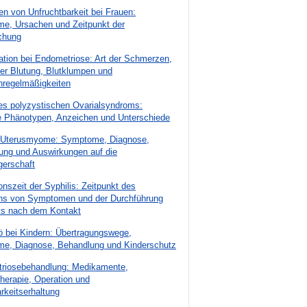
n von Unfruchtbarkeit bei Frauen:
e, Ursachen und Zeitpunkt der
chung
tion bei Endometriose: Art der Schmerzen,
er Blutung, Blutklumpen und
nregelmäßigkeiten
es polyzystischen Ovarialsyndroms:
le Phänotypen, Anzeichen und Unterschiede
e Uterusmyome: Symptome, Diagnose,
ung und Auswirkungen auf die
erschaft
onszeit der Syphilis: Zeitpunkt des
ens von Symptomen und der Durchführung
ts nach dem Kontakt
ö bei Kindern: Übertragungswege,
e, Diagnose, Behandlung und Kinderschutz
riosebehandlung: Medikamente,
herapie, Operation und
rkeitserhaltung