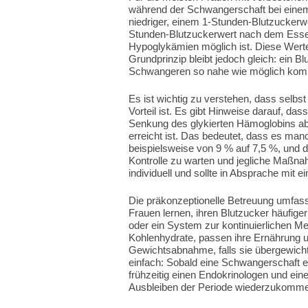
während der Schwangerschaft bei einem
niedriger, einem 1-Stunden-Blutzucker
Stunden-Blutzuckerwert nach dem Essen
Hypoglykämien möglich ist. Diese Werte k
Grundprinzip bleibt jedoch gleich: ein 
Schwangeren so nahe wie möglich komm
Es ist wichtig zu verstehen, dass selbst
Vorteil ist. Es gibt Hinweise darauf, da
Senkung des glykierten Hämoglobins abn
erreicht ist. Das bedeutet, dass es man
beispielsweise von 9 % auf 7,5 %, und da
Kontrolle zu warten und jegliche Maßna
individuell und sollte in Absprache mit e
Die präkonzeptionelle Betreuung umfas
Frauen lernen, ihren Blutzucker häufig
oder ein System zur kontinuierlichen 
Kohlenhydrate, passen ihre Ernährung 
Gewichtsabnahme, falls sie übergewichtig
einfach: Sobald eine Schwangerschaft er
frühzeitig einen Endokrinologen und ein
Ausbleiben der Periode wiederzukomme