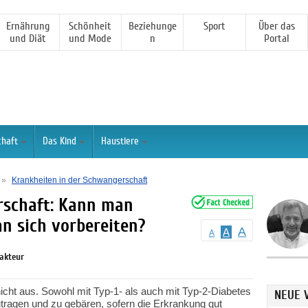
Ernährung
Schönheit
Beziehunge
Sport
Über das
und Diät
und Mode
n
Portal
haft
Das Kind
Haustiere
»
Krankheiten in der Schwangerschaft
rschaft: Kann man
n sich vorbereiten?
A
A
A
dakteur
nicht aus. Sowohl mit Typ-1- als auch mit Typ-2-Diabetes
NEUE 
utragen und zu gebären, sofern die Erkrankung gut