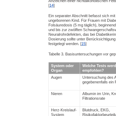
Anzeichen einer nichtalkoholischen Fet
[
14
]
Ein separater Abschnitt befasst sich mi
ungeborenen Kind. Für Frauen mit Diabet
Folsäuredosis (5 mg täglich), beginnen
und bis zur zwölften Schwangerschaftsw
Neuralrohrdefekten, das bei Diabetikerin
Dosierung sollte unter Berücksichtigung 
festgelegt werden. [
15
]
Tabelle 3. Basisuntersuchungen vor gep
System oder
Welche Tests werd
Organ
empfohlen?
Augen
Untersuchung des A
gegebenenfalls ein 
Nieren
Albumin im Urin, Kr
Filtrationsrate
Herz-Kreislauf-
Blutdruck, EKG,
System
Risikofaktorbeurteil