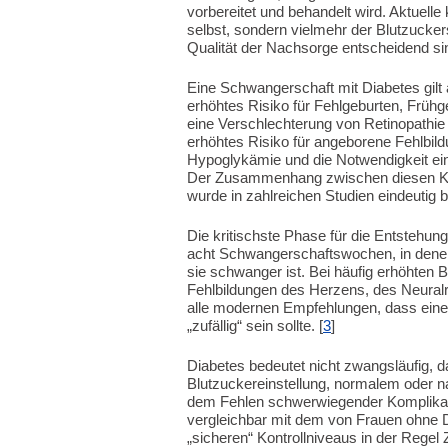
vorbereitet und behandelt wird. Aktuelle 
selbst, sondern vielmehr der Blutzucker
Qualität der Nachsorge entscheidend sin
Eine Schwangerschaft mit Diabetes gilt 
erhöhtes Risiko für Fehlgeburten, Frü
eine Verschlechterung von Retinopathie 
erhöhtes Risiko für angeborene Fehlbil
Hypoglykämie und die Notwendigkeit ein
Der Zusammenhang zwischen diesen Ko
wurde in zahlreichen Studien eindeutig be
Die kritischste Phase für die Entstehun
acht Schwangerschaftswochen, in denen
sie schwanger ist. Bei häufig erhöhten 
Fehlbildungen des Herzens, des Neuralr
alle modernen Empfehlungen, dass eine
„zufällig“ sein sollte. [
3
]
Diabetes bedeutet nicht zwangsläufig, d
Blutzuckereinstellung, normalem oder
dem Fehlen schwerwiegender Komplikati
vergleichbar mit dem von Frauen ohne Di
„sicheren“ Kontrollniveaus in der Rege