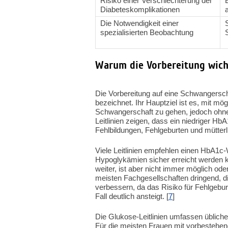
Risiko einer Verschlechterung der
Diabeteskomplikationen
Die Notwendigkeit einer
spezialisierten Beobachtung
Warum die Vorbereitung wicht
Die Vorbereitung auf eine Schwangerscha
bezeichnet. Ihr Hauptziel ist es, mit m
Schwangerschaft zu gehen, jedoch ohn
Leitlinien zeigen, dass ein niedriger H
Fehlbildungen, Fehlgeburten und mütterli
Viele Leitlinien empfehlen einen HbA1c-
Hypoglykämien sicher erreicht werden k
weiter, ist aber nicht immer möglich od
meisten Fachgesellschaften dringend, d
verbessern, da das Risiko für Fehlgebur
Fall deutlich ansteigt. [
7
]
Die Glukose-Leitlinien umfassen üblich
Für die meisten Frauen mit vorbestehen