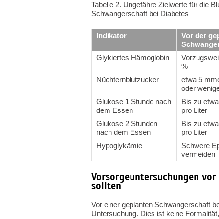
Tabelle 2. Ungefähre Zielwerte für die 
Schwangerschaft bei Diabetes
Indikator
Vor der ge
Schwanger
Glykiertes Hämoglobin
Vorzugsweis
%
Nüchternblutzucker
etwa 5 mmol
oder wenige
Glukose 1 Stunde nach
Bis zu etw
dem Essen
pro Liter
Glukose 2 Stunden
Bis zu etw
nach dem Essen
pro Liter
Hypoglykämie
Schwere Ep
vermeiden
Vorsorgeuntersuchungen vor 
sollten
Vor einer geplanten Schwangerschaft b
Untersuchung. Dies ist keine Formalitä