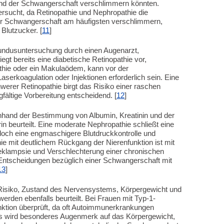
hrend der Schwangerschaft verschlimmern könnten.
rsucht, da Retinopathie und Nephropathie die
er Schwangerschaft am häufigsten verschlimmern,
Blutzucker. [
11
]
undusuntersuchung durch einen Augenarzt,
iegt bereits eine diabetische Retinopathie vor,
athie oder ein Makulaödem, kann vor der
erkoagulation oder Injektionen erforderlich sein. Eine
erer Retinopathie birgt das Risiko einer raschen
fältige Vorbereitung entscheidend. [
12
]
anhand der Bestimmung von Albumin, Kreatinin und der
in beurteilt. Eine moderate Nephropathie schließt eine
edoch eine engmaschigere Blutdruckkontrolle und
 mit deutlichem Rückgang der Nierenfunktion ist mit
eklampsie und Verschlechterung einer chronischen
ntscheidungen bezüglich einer Schwangerschaft mit
13
]
es Risiko, Zustand des Nervensystems, Körpergewicht und
erden ebenfalls beurteilt. Bei Frauen mit Typ-1-
unktion überprüft, da oft Autoimmunerkrankungen
etes wird besonderes Augenmerk auf das Körpergewicht,