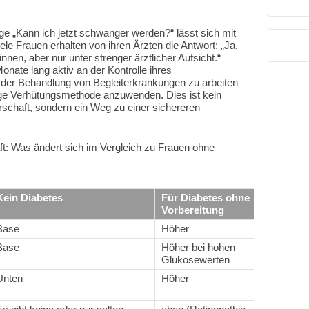
ge „Kann ich jetzt schwanger werden?“ lässt sich mit
le Frauen erhalten von ihren Ärzten die Antwort: „Ja,
nen, aber nur unter strenger ärztlicher Aufsicht.“
onate lang aktiv an der Kontrolle ihres
 der Behandlung von Begleiterkrankungen zu arbeiten
ige Verhütungsmethode anzuwenden. Dies ist kein
schaft, sondern ein Weg zu einer sichereren
t: Was ändert sich im Vergleich zu Frauen ohne
Kein Diabetes
Für Diabetes ohne
Bei 
Vorbereitung
Base
Höher
Nahe
Base
Höher bei hohen
Deut
Glukosewerten
Unten
Höher
Redu
Blut