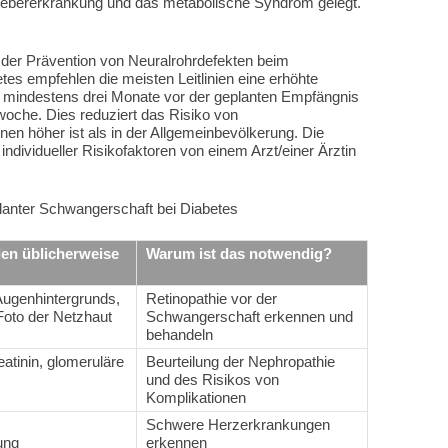
tlebererkrankung und das metabolische Syndrom gelegt.
t der Prävention von Neuralrohrdefekten beim
es empfehlen die meisten Leitlinien eine erhöhte
d mindestens drei Monate vor der geplanten Empfängnis
oche. Dies reduziert das Risiko von
nen höher ist als in der Allgemeinbevölkerung. Die
individueller Risikofaktoren von einem Arzt/einer Ärztin
lanter Schwangerschaft bei Diabetes
en üblicherweise
Warum ist das notwendig?
ugenhintergrunds,
Retinopathie vor der
Foto der Netzhaut
Schwangerschaft erkennen und
behandeln
eatinin, glomeruläre
Beurteilung der Nephropathie
und des Risikos von
Komplikationen
Schwere Herzerkrankungen
ung
erkennen