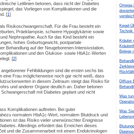
klinische Leitlinien betonen, dass nicht der Diabetes
Omega-3-
spiegel, das Vorliegen von Komplikationen und die
dosierte
d. [
1
]
vergleic
Kegel-Ü
als Risikoschwangerschaft. Für die Frau besteht ein
Technik
hgeburten, Präeklampsie, schwere Hypoglykämie sowie
und Nephropathie. Auch für das Kind besteht ein
Kräuter
dungen, hohes Geburtsgewicht, postpartale
Kräutert
er Behandlung auf der Neugeborenen-Intensivstation.
Belege g
mplikationen und den Glukose- sowie HbA1c-Werten
legt. [
2
]
Behandlu
Zerklei
g angeborener Fehlbildungen sind die ersten sechs bis
Rückfäll
 eine Frau möglicherweise noch gar nicht weiß, dass
Blutzuckerwerten in diesem Zeitraum steigt das Risiko für
Diffuse
ohrs und anderer Organe deutlich an. Daher betonen
Behandl
 Schwangerschaft mit Diabetes geplant und nicht
Was tun
Operati
ass Komplikationen auftreten. Bei guter
Was Sie 
 nahezu normalem HbA1c-Wert, normalem Blutdruck und
Lebensmi
onen ist das Risiko vieler unerwünschter Ereignisse
abetes. Allerdings erfordert das Erreichen dieses
Blutunge
l Zeit und die Zusammenarbeit mit einem Endokrinologen
Diagnos