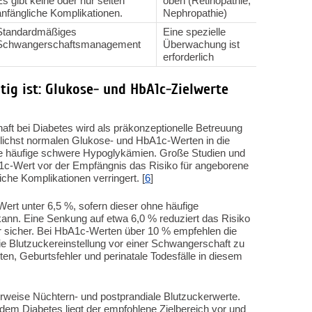
Es gibt keine oder nur selten
oben (Retinopathie,
Mini
anfängliche Komplikationen.
Nephropathie)
Sch
Standardmäßiges
Eine spezielle
Auf 
Schwangerschaftsmanagement
Überwachung ist
gute
erforderlich
ig ist: Glukose- und HbA1c-Zielwerte
ft bei Diabetes wird als präkonzeptionelle Betreuung
öglichst normalen Glukose- und HbA1c-Werten in die
e häufige schwere Hypoglykämien. Große Studien und
bA1c-Wert vor der Empfängnis das Risiko für angeborene
che Komplikationen verringert. [
6
]
Wert unter 6,5 %, sofern dieser ohne häufige
ann. Eine Senkung auf etwa 6,0 % reduziert das Risiko
er sicher. Bei HbA1c-Werten über 10 % empfehlen die
ie Blutzuckereinstellung vor einer Schwangerschaft zu
ten, Geburtsfehler und perinatale Todesfälle in diesem
erweise Nüchtern- und postprandiale Blutzuckerwerte.
dem Diabetes liegt der empfohlene Zielbereich vor und