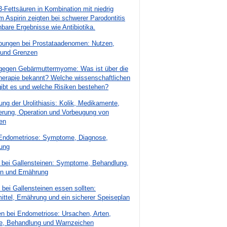
Fettsäuren in Kombination mit niedrig
m Aspirin zeigten bei schwerer Parodontitis
hbare Ergebnisse wie Antibiotika.
bungen bei Prostataadenomen: Nutzen,
 und Grenzen
 gegen Gebärmuttermyome: Was ist über die
herapie bekannt? Welche wissenschaftlichen
ibt es und welche Risiken bestehen?
ng der Urolithiasis: Kolik, Medikamente,
nerung, Operation und Vorbeugung von
en
 Endometriose: Symptome, Diagnose,
ung
 bei Gallensteinen: Symptome, Behandlung,
on und Ernährung
bei Gallensteinen essen sollten:
ttel, Ernährung und ein sicherer Speiseplan
n bei Endometriose: Ursachen, Arten,
e, Behandlung und Warnzeichen