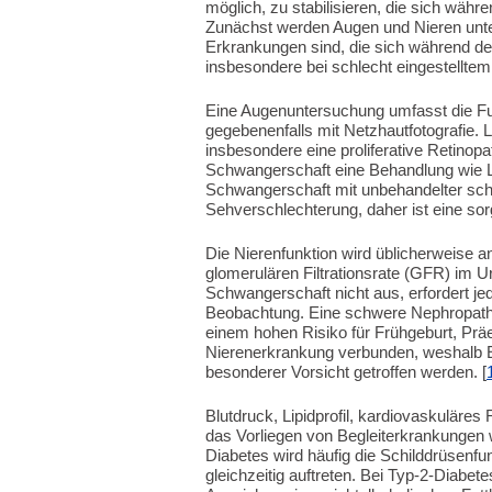
möglich, zu stabilisieren, die sich wä
Zunächst werden Augen und Nieren unte
Erkrankungen sind, die sich während d
insbesondere bei schlecht eingestelltem 
Eine Augenuntersuchung umfasst die F
gegebenenfalls mit Netzhautfotografie. L
insbesondere eine proliferative Retinop
Schwangerschaft eine Behandlung wie Las
Schwangerschaft mit unbehandelter schw
Sehverschlechterung, daher ist eine sorg
Die Nierenfunktion wird üblicherweise 
glomerulären Filtrationsrate (GFR) im Ur
Schwangerschaft nicht aus, erfordert j
Beobachtung. Eine schwere Nephropathie
einem hohen Risiko für Frühgeburt, Prä
Nierenerkrankung verbunden, weshalb E
besonderer Vorsicht getroffen werden. [
Blutdruck, Lipidprofil, kardiovaskulär
das Vorliegen von Begleiterkrankungen w
Diabetes wird häufig die Schilddrüsenf
gleichzeitig auftreten. Bei Typ-2-Diab