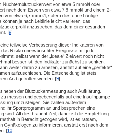
 Nüchternblutzuckerwert von etwa 5 mmol/l oder
wert nach dem Essen von etwa 7,8 mmol/l und einem 2-
 von etwa 6,7 mmol/l, sofern dies ohne häufige
önnen je nach Leitlinie leicht variieren, das
Blutzuckerprofil anzustreben, das dem einer gesunden
t. [
8
]
 eine teilweise Verbesserung dieser Indikatoren von
ss das Risiko unerwünschter Ereignisse mit jeder
immt, selbst wenn der „ideale“ Zielwert noch nicht
chmal besser ist, den Indikator zunächst zu senken,
nn weiter daran zu arbeiten, anstatt auf eine „perfekte“
hmen aufzuschieben. Die Entscheidung ist stets
inem Arzt getroffen werden. [
9
]
st neben der Blutzuckermessung auch Aufklärung.
er zu messen und gegebenenfalls auf eine Insulinpumpe
Messung umzusteigen. Sie zählen außerdem
und ihr Sportprogramm an und besprechen eine
 sind. All dies braucht Zeit, daher ist die Empfehlung
nsthaft in Betracht gezogen wird, ist es ratsam,
en Gynäkologen zu informieren, anstatt erst nach dem
n. [
10
]