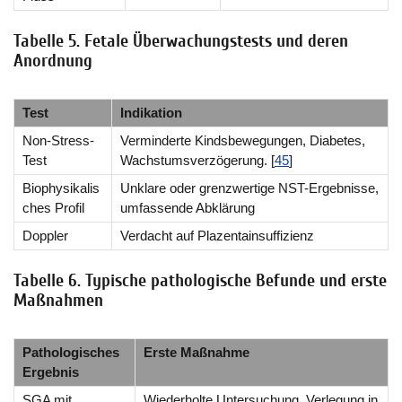
Tabelle 5. Fetale Überwachungstests und deren
Anordnung
Test
Indikation
Non-Stress-
Verminderte Kindsbewegungen, Diabetes,
Test
Wachstumsverzögerung. [
45
]
Biophysikalis
Unklare oder grenzwertige NST-Ergebnisse,
ches Profil
umfassende Abklärung
Doppler
Verdacht auf Plazentainsuffizienz
Tabelle 6. Typische pathologische Befunde und erste
Maßnahmen
Pathologisches
Erste Maßnahme
Ergebnis
SGA mit
Wiederholte Untersuchung, Verlegung in