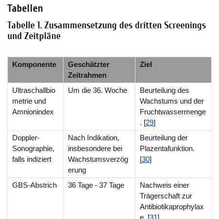
Tabellen
Tabelle 1. Zusammensetzung des dritten Screenings
und Zeitpläne
Komponente
Geschätzter
Ziel
Zeitrahmen
Ultraschallbio
Um die 36. Woche
Beurteilung des
metrie und
Wachstums und der
Amnionindex
Fruchtwassermenge
. [
29
]
Doppler-
Nach Indikation,
Beurteilung der
Sonographie,
insbesondere bei
Plazentafunktion.
falls indiziert
Wachstumsverzög
[
30
]
erung
GBS-Abstrich
36 Tage - 37 Tage
Nachweis einer
Trägerschaft zur
Antibiotikaprophylax
e. [
31
]