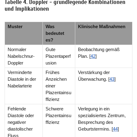
Tabelle 4. Doppler - grundlegende Kombinationen
und Implikationen
Muster
Was
Klinische Maßnahmen
bedeutet
es?
Normaler
Gute
Beobachtung gemäß
Nabelschnur-
Plazentaperf
Plan. [
42
]
Doppler
usion
Verminderte
Frühes
Verstärkung der
Diastole in der
Anzeichen
Überwachung. [
43
]
Nabelarterie
einer
Plazentainsu
ffizienz
Fehlende
Schwere
Verlegung in ein
Diastole oder
Plazentainsu
spezialisiertes Zentrum,
negativer
ffizienz
Besprechung des
diastolischer
Geburtstermins. [
44
]
Fluss