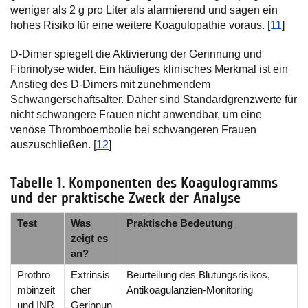
weniger als 2 g pro Liter als alarmierend und sagen ein
hohes Risiko für eine weitere Koagulopathie voraus. [
11
]
D-Dimer spiegelt die Aktivierung der Gerinnung und
Fibrinolyse wider. Ein häufiges klinisches Merkmal ist ein
Anstieg des D-Dimers mit zunehmendem
Schwangerschaftsalter. Daher sind Standardgrenzwerte für
nicht schwangere Frauen nicht anwendbar, um eine
venöse Thromboembolie bei schwangeren Frauen
auszuschließen. [
12
]
Tabelle 1. Komponenten des Koagulogramms
und der praktische Zweck der Analyse
Test
Was
Praktische Bedeutung
zeigt es
an?
Prothro
Extrinsis
Beurteilung des Blutungsrisikos,
mbinzeit
cher
Antikoagulanzien-Monitoring
und INR
Gerinnun