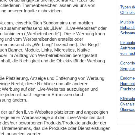
erschiedenen Themenbereichen lassen wir uns von
Typen d
ung unserer Inhalte einbeziehen.
Offiziel
Multipl
eok.com, einschließlich Subdomains und mobilen
Behandl
n zusammenfassend als „iLive“, „iLive-Websites“ oder
Schwang
ittanbietern („Werbetreibende“). Diese Werbung kann
g und vom Werbetreibenden erstellte oder
Inkubati
mmenfassend als „Werbung“ bezeichnet). Der Begriff
Auftret
auch Banner, Module, Links, Microsites, Native
von Tes
oder im Auftrag von Werbetreibenden bereitgestellt
nhalt, die Richtigkeit und die Objektivität der Werbung
Gonorrh
Symptom
 die Platzierung, Anzeige und Entfernung von Werbung
Endomet
einige Recht, diese Richtlinie und alle anderen
Hormont
Werbung auf den iLive-Websites auszulegen und
Fruchtba
inie jederzeit nach eigenem Ermessen durch
Klinisch
assung ändern.
Ovarial
Überwa
t der auf den iLive-Websites platzierten und angezeigten
eige einer Werbeanzeige auf den iLive-Websites darf
g des/der beworbenen Produkts/Produkte und/oder der
s Unternehmens, das die Produkte oder Dienstleistungen
ktet, ausgelegt werden.