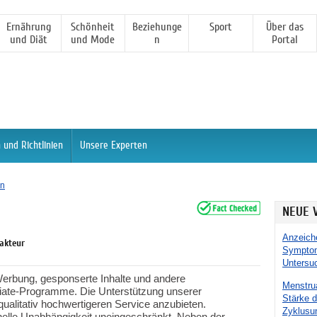
Ernährung
Schönheit
Beziehunge
Sport
Über das
und Diät
und Mode
n
Portal
 und Richtlinien
Unsere Experten
en
NEUE 
Anzeiche
dakteur
Symptom
Untersu
 Werbung, gesponserte Inhalte und andere
Menstrua
iliate-Programme. Die Unterstützung unserer
Stärke d
ualitativ hochwertigeren Service anzubieten.
Zyklusu
onelle Unabhängigkeit uneingeschränkt. Neben der