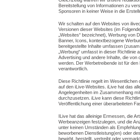
Bereitstellung von Informationen zu v
Sponsoren in keiner Weise in die Erstell
Wir schalten auf den Websites von iliv
Versionen dieser Websites (im Folgende
„Websites“ bezeichnet), Werbung von Dr
Banner, Icons, kontextbezogene Werbun
bereitgestellte Inhalte umfassen (zusa
„Werbung“ umfasst in dieser Richtlinie 
Advertising und andere Inhalte, die von 
werden. Der Werbetreibende ist für den I
verantwortlich.
Diese Richtlinie regelt im Wesentlichen
auf den iLive-Websites. iLive hat das all
Angelegenheiten im Zusammenhang mit 
durchzusetzen. iLive kann diese Richtl
Veröffentlichung einer überarbeiteten F
ILive hat das alleinige Ermessen, die Ar
Werbeanzeigen festzulegen, und die Anz
unter keinen Umständen als Empfehlun
beworbenen Dienstleistung(en) oder de
bewirbt, herstellt, vertreibt oder vermar