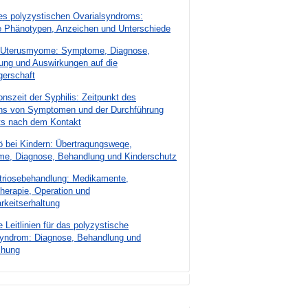
es polyzystischen Ovarialsyndroms:
le Phänotypen, Anzeichen und Unterschiede
e Uterusmyome: Symptome, Diagnose,
ung und Auswirkungen auf die
erschaft
onszeit der Syphilis: Zeitpunkt des
ens von Symptomen und der Durchführung
ts nach dem Kontakt
ö bei Kindern: Übertragungswege,
e, Diagnose, Behandlung und Kinderschutz
riosebehandlung: Medikamente,
herapie, Operation und
rkeitserhaltung
e Leitlinien für das polyzystische
syndrom: Diagnose, Behandlung und
chung