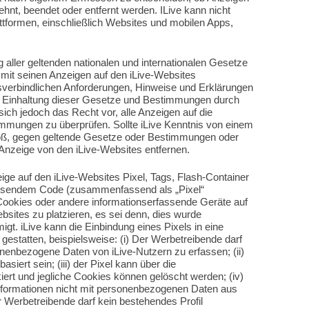
ehnt, beendet oder entfernt werden. ILive kann nicht
attformen, einschließlich Websites und mobilen Apps,
g aller geltenden nationalen und internationalen Gesetze
t seinen Anzeigen auf den iLive-Websites
chtsverbindlichen Anforderungen, Hinweise und Erklärungen
ie Einhaltung dieser Gesetze und Bestimmungen durch
sich jedoch das Recht vor, alle Anzeigen auf die
mmungen zu überprüfen. Sollte iLive Kenntnis von einem
toß, gegen geltende Gesetze oder Bestimmungen oder
e Anzeige von den iLive-Websites entfernen.
zeige auf den iLive-Websites Pixel, Tags, Flash-Container
assendem Code (zusammenfassend als „Pixel“
Cookies oder andere informationserfassende Geräte auf
sites zu platzieren, es sei denn, dies wurde
igt. iLive kann die Einbindung eines Pixels in eine
estatten, beispielsweise: (i) Der Werbetreibende darf
nenbezogene Daten von iLive-Nutzern zu erfassen; (ii)
basiert sein; (iii) der Pixel kann über die
ert und jegliche Cookies können gelöscht werden; (iv)
Informationen nicht mit personenbezogenen Daten aus
 Werbetreibende darf kein bestehendes Profil