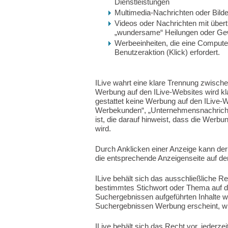
Dienstleistungen
Multimedia-Nachrichten oder Bilder
Videos oder Nachrichten mit über
„wundersame“ Heilungen oder Gew
Werbeeinheiten, die eine Computer
Benutzeraktion (Klick) erfordert.
ILive wahrt eine klare Trennung zwische
Werbung auf den ILive-Websites wird kl
gestattet keine Werbung auf den ILive-W
Werbekunden“, „Unternehmensnachricht
ist, die darauf hinweist, dass die Wer
wird.
Durch Anklicken einer Anzeige kann der
die entsprechende Anzeigenseite auf den
ILive behält sich das ausschließliche R
bestimmtes Stichwort oder Thema auf de
Suchergebnissen aufgeführten Inhalte we
Suchergebnissen Werbung erscheint, wi
ILive behält sich das Recht vor, jeder