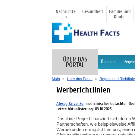
Nachrichte
Gesundheit
Familie und
n
Kinder
ÜBER DAS
Über uns
Regeln
PORTAL
Main
»
Über das Portal
»
Regeln und Richtlini
Werberichtlinien
Alexey Krivenko
, medizinischer Gutachter, Re
Letzte Aktualisierung: 03.10.2025
Das iLive-Projekt finanziert sich durch
Partnerschaften, wie beispielsweise Aff
Werbekunden ermöglicht es uns, einen q
Gleichzeitig wahren wir unsere redakti