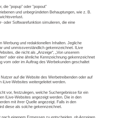
, die "popup" oder "popout"
triebenen und unbegründeten Behauptungen, wie z. B.
ichtsverlust.
- oder Softwarefunktion simulieren, die eine
n Werbung und redaktionellen Inhalten. Jegliche
ar und unmissverständlich gekennzeichnet. ILive
ebsites, die nicht als „Anzeige“, „Von unserem
en“ oder eine ähnliche Kennzeichnung gekennzeichnet
bung vom oder im Auftrag des Werbekunden geschaltet
 Nutzer auf die Website des Werbetreibenden oder auf
 iLive-Websites weitergeleitet werden.
echt vor, festzulegen, welche Suchergebnisse für ein
n ILive-Websites angezeigt werden. Die in den
rden mit ihrer Quelle angezeigt. Falls in den
rd diese als solche gekennzeichnet.
zeit nach eigenem Ermessen zu entscheiden, ob Anzeigen