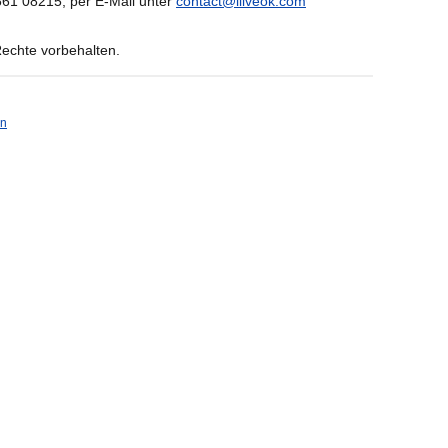
 661 08215, per E-Mail unter
contact@iliveok.com
Rechte vorbehalten.
en
A
A
A
dakteur
SBEDINGUNGEN SORGFÄLTIG DURCH, BEVOR SIE
ären Sie sich mit diesen Nutzungsbedingungen
zungsbedingungen nicht einverstanden sind, nutzen Sie
 gelten für Websites, die für die Nutzung durch
merziellen, persönlichen, familiären oder häuslichen
iliveok.com, einschließlich Subdomains und mobiler
nen diese Websites zusammenfassend als „iLive“, die