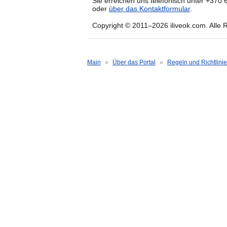
Sie erreichen uns telefonisch unter +370
oder
über das Kontaktformular
.
Copyright © 2011–2026 iliveok.com. Alle 
Main
»
Über das Portal
»
Regeln und Richtlini
Nutzungsbedingungen
Alexey Krivenko
, medizinischer Gutachter, Re
Letzte Aktualisierung: 28.02.2026
BITTE LESEN SIE DIESE NUTZUNG
DIESE WEBSITE NUTZEN.
Durch die Nutzung dieser Website erkl
einverstanden. Wenn Sie mit diesen Nut
diese Website bitte nicht!
Diese Allgemeinen Geschäftsbedingungen
Verbraucher (Nicht-Profis) zu nicht-kom
Zwecken bestimmt sind, einschließlich 
Versionen dieser Websites (wir bezeich