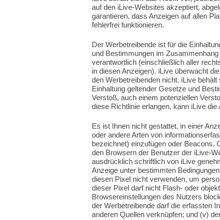
auf den iLive-Websites akzeptiert, abgel
garantieren, dass Anzeigen auf allen Pl
fehlerfrei funktionieren.
Der Werbetreibende ist für die Einhaltun
und Bestimmungen im Zusammenhang mi
verantwortlich (einschließlich aller re
in diesen Anzeigen). iLive überwacht d
den Werbetreibenden nicht. iLive behält 
Einhaltung geltender Gesetze und Besti
Verstoß, auch einem potenziellen Vers
diese Richtlinie erlangen, kann iLive di
Es ist Ihnen nicht gestattet, in einer An
oder andere Arten von informationserf
bezeichnet) einzufügen oder Beacons, 
den Browsern der Benutzer der iLive-Web
ausdrücklich schriftlich von iLive genehm
Anzeige unter bestimmten Bedingungen g
diesen Pixel nicht verwenden, um perso
dieser Pixel darf nicht Flash- oder objekt
Browsereinstellungen des Nutzers blocki
der Werbetreibende darf die erfassten 
anderen Quellen verknüpfen; und (v) der