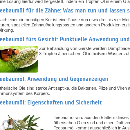
ine Lösung hierfür wird hergestellt, indem ein Tropfen Öl in einem Gl
eebaumöl für die Zähne: Was man tun und lassen s
ach einer einmonatigen Kur ist eine Pause von etwa drei bis vier Mo
euren, speziellen Zahnaufhellungspasten und anderen Produkten erzie
irkung.
eebaumöl fürs Gesicht: Punktuelle Anwendung und
Zur Behandlung von Gerste werden Dampfbäder 
3 Tropfen ätherischem Öl in heißem Wasser zub
Teebaumöl: Anwendung und Gegenanzeigen
therische Öle sind starke Antiseptika, die Bakterien, Pilze und Viren
mmunsystem des Körpers.
eebaumöl: Eigenschaften und Sicherheit
Teebaumöl wird aus den Blättern diese
ätherischen Ölen sind und einen Duft ve
Teebaumöl kommt ausschließlich in Austr