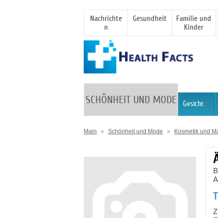
Nachrichte
Gesundheit
Familie und
n
Kinder
SCHÖNHEIT UND MODE
Gesicht
Main
»
Schönheit und Mode
»
Kosmetik und M
B
A
T
Z