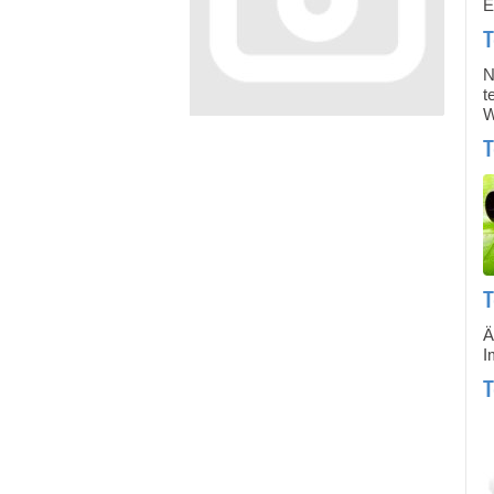
E
T
N
t
W
T
Ä
I
T