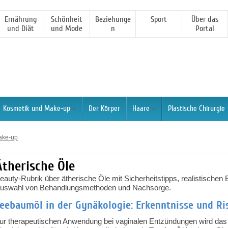
Ernährung
Schönheit
Beziehunge
Sport
Über das
und Diät
und Mode
n
Portal
Kosmetik und Make-up
Der Körper
Haare
Plastische Chirurgie
ake-up
Ätherische Öle
eauty-Rubrik über ätherische Öle mit Sicherheitstipps, realistische
uswahl von Behandlungsmethoden und Nachsorge.
eebaumöl in der Gynäkologie: Erkenntnisse und Ri
ur therapeutischen Anwendung bei vaginalen Entzündungen wird das 